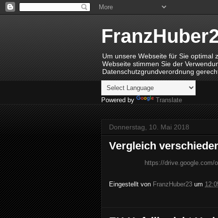
FranzHuber
Um unsere Webseite für Sie optimal z
Webseite stimmen Sie der Verwendung 
Datenschutzgrundverordnung gerecht
Powered by
Translate
Donnerstag, 10. Mai 2018
Vergleich verschied
https://drive.google.c
Eingestellt von
FranzHuber23
um
12:0