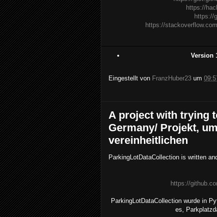
https://ha
https:/
https://stackoverflow.co
Version 1
Eingestellt von
FranzHuber23
um
09:5
A project with trying t
Germany/ Projekt, um
vereinheitlichen
ParkingLotDataCollection is written and
https://github.
ParkingLotDataCollection wurde in Py
es, Parkplatzd