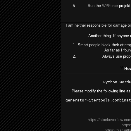
Run the
WPForce
projekt
I am neither responsible for damage o
Another thing: If anyone r
Smart people block their attem
As far as I fou
Always use prope
How
Python Word
Please modify the following line as
generator
=
itertools.combinat
https://stackoverflow.co
https
https://gist.g