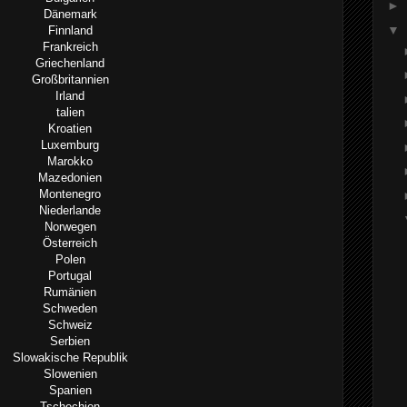
►
Dänemark
▼
Finnland
Frankreich
Griechenland
Großbritannien
Irland
talien
Kroatien
Luxemburg
Marokko
Mazedonien
Montenegro
Niederlande
Norwegen
Österreich
Polen
Portugal
Rumänien
Schweden
Schweiz
Serbien
Slowakische Republik
Slowenien
Spanien
Tschechien